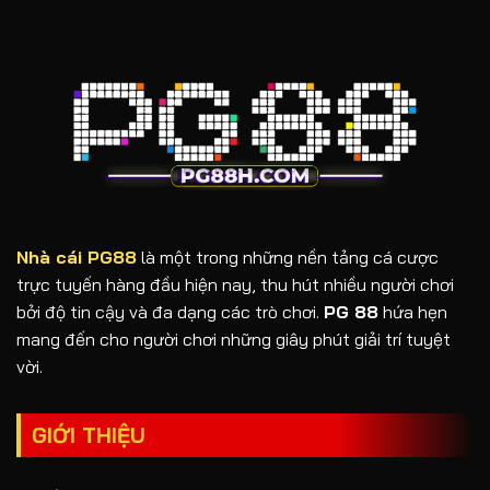
Chơi
Hấp
Và
Dẫn
Cách
Cược
Thông
Minh
Nhất
Nhà cái PG88
là một trong những nền tảng cá cược
trực tuyến hàng đầu hiện nay, thu hút nhiều người chơi
bởi độ tin cậy và đa dạng các trò chơi.
PG 88
hứa hẹn
mang đến cho người chơi những giây phút giải trí tuyệt
vời.
GIỚI THIỆU