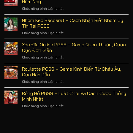
Hôm Nay
ở
Chức năng bình luận bị tắt
Fantan
Hấp
Nhóm Kéo Baccarat – Cách Nhận Biết Nhóm Uy
Dẫn
Tín Tại PG88
–
ở
Chức năng bình luận bị tắt
Thử
Nhóm
Vận
Kéo
Xóc Đĩa Online PG88 – Game Quen Thuộc, Cược
May
Baccarat
Cùng
Cực Đơn Giản
–
PG88
ở
Chức năng bình luận bị tắt
Cách
Ngay
Xóc
Nhận
Hôm
Đĩa
Roulette PG88 – Game Kinh Điển Từ Châu Âu,
Biết
Nay
Online
Nhóm
Cực Hấp Dẫn
PG88
Uy
ở
Chức năng bình luận bị tắt
–
Tín
Roulette
Game
Tại
PG88
Rồng Hổ PG88 – Luật Chơi Và Cách Cược Thông
Quen
PG88
–
Thuộc,
Minh Nhất
Game
Cược
ở
Chức năng bình luận bị tắt
Kinh
Cực
Rồng
Điển
Đơn
Hổ
Từ
Giản
PG88
Châu
–
Âu,
Luật
Cực