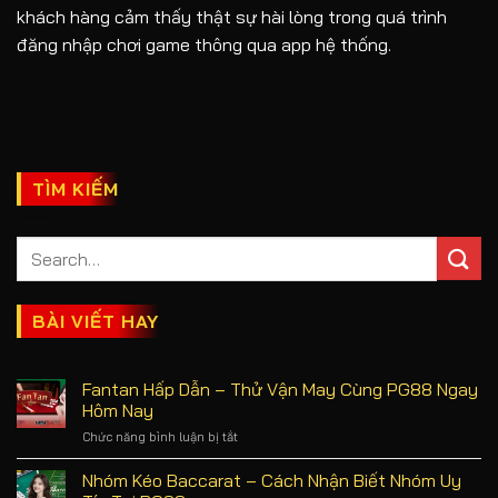
khách hàng cảm thấy thật sự hài lòng trong quá trình
đăng nhập chơi game thông qua app hệ thống.
TÌM KIẾM
BÀI VIẾT HAY
Fantan Hấp Dẫn – Thử Vận May Cùng PG88 Ngay
Hôm Nay
ở
Chức năng bình luận bị tắt
Fantan
Hấp
Nhóm Kéo Baccarat – Cách Nhận Biết Nhóm Uy
Dẫn