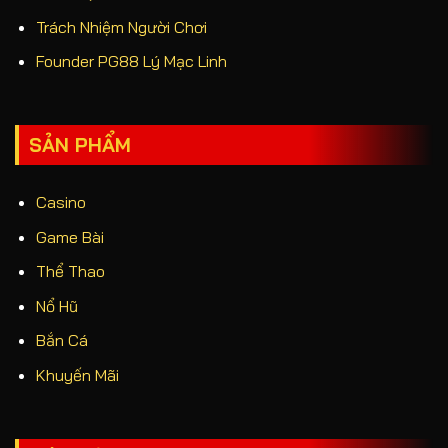
Trách Nhiệm Người Chơi
Founder PG88 Lý Mạc Linh
SẢN PHẨM
Casino
Game Bài
Thể Thao
Nổ Hũ
Bắn Cá
Khuyến Mãi