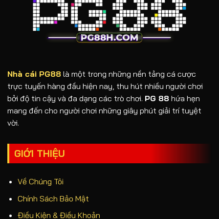
Minh
Nhất
Nhà cái PG88
là một trong những nền tảng cá cược
trực tuyến hàng đầu hiện nay, thu hút nhiều người chơi
bởi độ tin cậy và đa dạng các trò chơi.
PG 88
hứa hẹn
mang đến cho người chơi những giây phút giải trí tuyệt
vời.
GIỚI THIỆU
Về Chúng Tôi
Chính Sách Bảo Mật
Điều Kiện & Điều Khoản