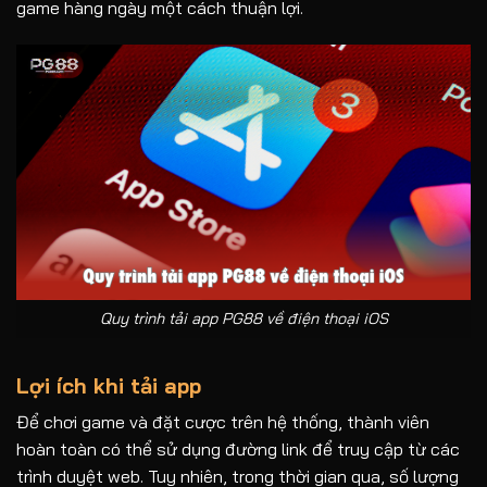
game hàng ngày một cách thuận lợi.
Quy trình tải app PG88 về điện thoại iOS
Lợi ích khi tải app
Để chơi game và đặt cược trên hệ thống, thành viên
hoàn toàn có thể sử dụng đường link để truy cập từ các
trình duyệt web. Tuy nhiên, trong thời gian qua, số lượng